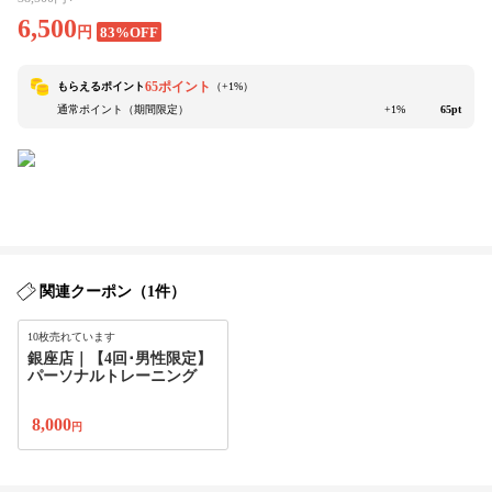
6,500
円
83%OFF
65ポイント
もらえるポイント
（+
1
%）
通常ポイント（期間限定）
+1%
65pt
関連クーポン（1件）
10枚売れています
銀座店｜【4回･男性限定】
パーソナルトレーニング
8,000
円