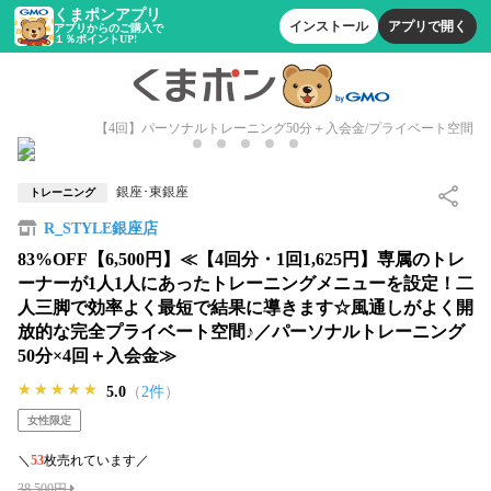
くまポンアプリ
インストール
アプリで開く
アプリからのご購入で
１％ポイントUP!
【4回】パーソナルトレーニング50分＋入会金/プライベート空間
銀座･東銀座
トレーニング
R_STYLE銀座店
83%OFF【6,500円】≪【4回分・1回1,625円】専属のトレ
ーナーが1人1人にあったトレーニングメニューを設定！二
人三脚で効率よく最短で結果に導きます☆風通しがよく開
放的な完全プライベート空間♪／パーソナルトレーニング
50分×4回＋入会金≫
★★★★★
★★★★★
★★★★★
5.0
（
2件
）
女性限定
＼
53
枚売れています／
38,500円