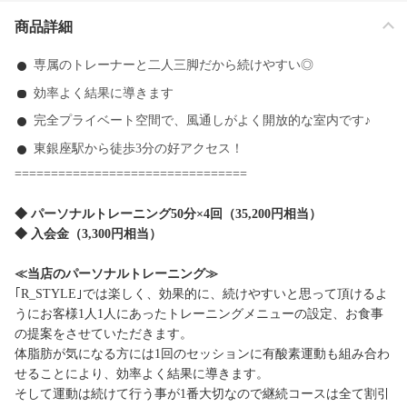
商品詳細
専属のトレーナーと二人三脚だから続けやすい◎
効率よく結果に導きます
完全プライベート空間で、風通しがよく開放的な室内です♪
東銀座駅から徒歩3分の好アクセス！
================================
◆ パーソナルトレーニング50分×4回（35,200円相当）
◆ 入会金（3,300円相当）
≪当店のパーソナルトレーニング≫
｢R_STYLE｣では楽しく、効果的に、続けやすいと思って頂けるよ
うにお客様1人1人にあったトレーニングメニューの設定、お食事
の提案をさせていただきます。
体脂肪が気になる方には1回のセッションに有酸素運動も組み合わ
せることにより、効率よく結果に導きます。
そして運動は続けて行う事が1番大切なので継続コースは全て割引