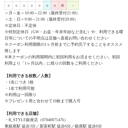
○
○
○
○
○
○
○
※
-
＜月～金＞10:00～22:00（最終受付21:00）
＜土・日＞9:00～21:00（最終受付20:00）
※定休日：不定休
※特別定休日（GW・お盆・年末年始など含む）や、利用できる曜
日等についての不明点は店舗へ直接お問い合わせください
※クーポン利用期限の1ヶ月前までに予約完了することをオススメ
致します
※本クーポンの利用期間内に初回利用をお済ませください。初回
利用より「1ヶ月以内」に残りの回数をご利用ください
【利用できる枚数／人数】
・1名につき 1枚
・1名で利用可能
※利用は一回限り
※プレゼント用と合わせて10枚まで購入可
【利用できる店舗】
・R_STYLE銀座店（07040071476）
東銀座駅 徒歩3分／新富町駅 徒歩6分／銀座駅 徒歩6分