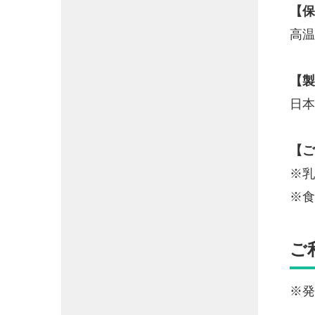
【保
高温
【製
日本
【ご
※乳
※食
ご
※発