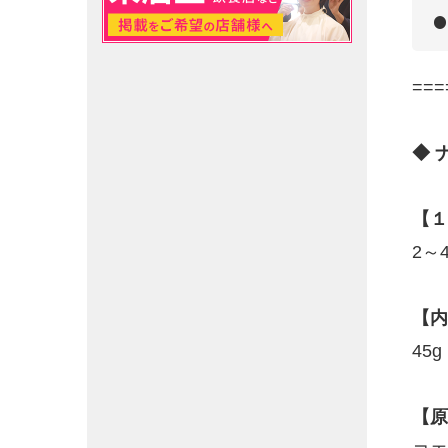
===
◆ 
【１
2～
【内
45
【原