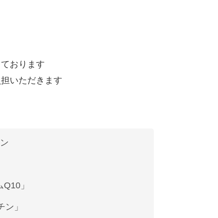
しております
負担いただきます
チン
Q10」
チン」