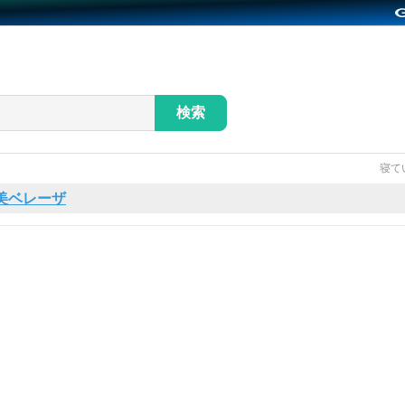
検索
寝て
美ベレーザ