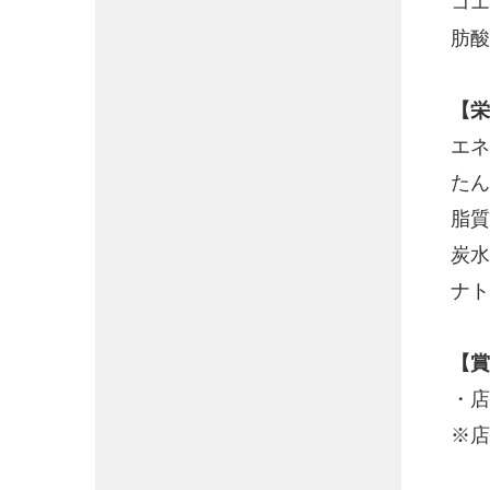
コエ
肪酸
【栄
エネ
たん
脂質
炭水
ナト
【賞
・店
※店