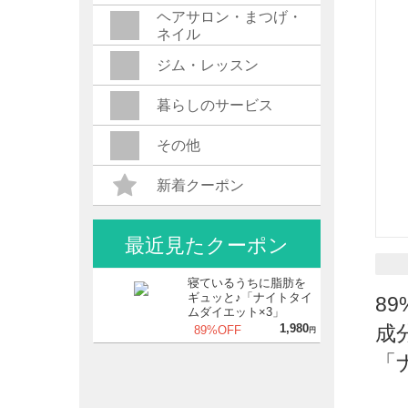
ヘアサロン・まつげ・
ネイル
ジム・レッスン
暮らしのサービス
その他
新着クーポン
最近見たクーポン
寝ているうちに脂肪を
ギュッと♪「ナイトタイ
8
ムダイエット×3」
1,980
成
89%OFF
円
「