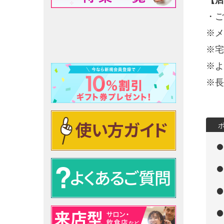
【店
・ご
※メ
※宅
※よ
※長