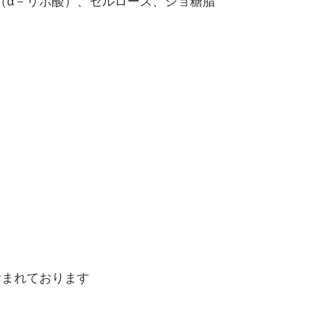
（α－リポ酸）、セルロース、ショ糖脂
）
含まれております