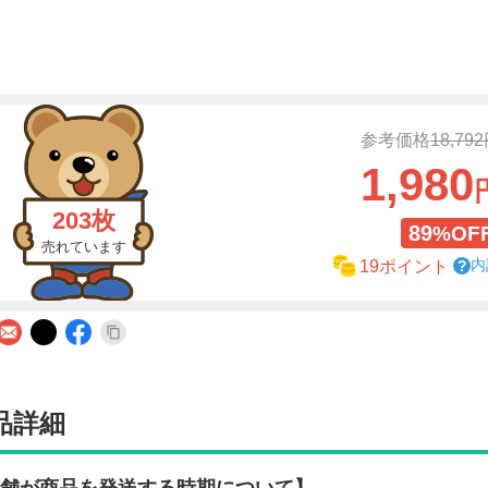
参考価格
18,79
1,980
203枚
89
%OF
売れています
内
19ポイント
品詳細