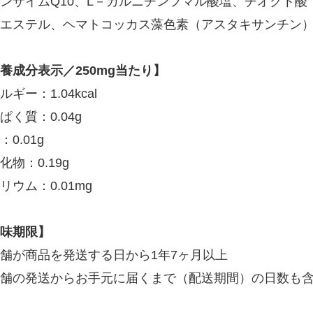
ンザイムQ10、L－カルニチンフマル酸塩、チオクト酸
エステル、ヘマトコッカス藻色素（アスタキサンチン
養成分表示／250mg当たり】
ルギー：1.04kcal
ぱく質：0.04g
：0.01g
化物：0.19g
リウム：0.01mg
味期限】
舗が商品を発送する日から1年7ヶ月以上
舗の発送からお手元に届くまで（配送期間）の日数も