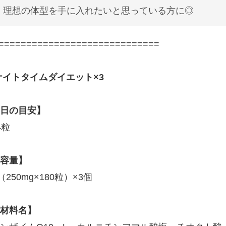
理想の体型を手に入れたいと思っている方に◎
=============================
ナイトタイムダイエット×3
日の目安】
4粒
容量】
g（250mg×180粒）×3個
材料名】