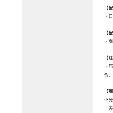
【配
・日
【配
・商
【注
・届
合、
【商
※発
・美