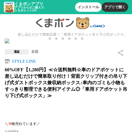
くまポンアプリ
インストール
アプリで開く
アプリからのご購入で
１％ポイントUP!
差し込むだけで簡単設置！「車用ドアポケット吊り下げ式ボックス」
全国
通販
STYLE LINE
60%OFF【1,280円】≪☆送料無料☆車のドアポケットに
差し込むだけで簡単取り付け！背面クリップ付きの吊り下
げ式ダストボックス兼収納ボックス♪車内のゴミも小物も
すっきり整理できる便利アイテム◎「車用ドアポケット吊
り下げ式ボックス」≫
＼
30
枚売れています／
3,240円