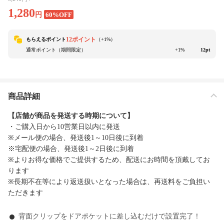
1,280
円
60%OFF
12ポイント
もらえるポイント
（+
1
%）
通常ポイント（期間限定）
+1%
12pt
商品詳細
【店舗が商品を発送する時期について】
・ご購入日から10営業日以内に発送
※メール便の場合、発送後1～10日後に到着
※宅配便の場合、発送後1～2日後に到着
※よりお得な価格でご提供するため、配送にお時間を頂戴してお
ります
※長期不在等により返送扱いとなった場合は、再送料をご負担い
ただきます
背面クリップをドアポケットに差し込むだけで設置完了！