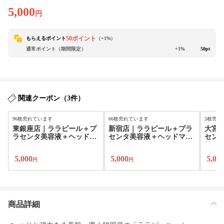
5,000
円
50ポイント
もらえるポイント
（+
1
%）
通常ポイント（期間限定）
+1%
50pt
関連クーポン（3件）
96枚売れています
66枚売れています
5枚売れ
東銀座店｜ララピール＋プ
新宿店｜ララピール＋プラ
大宮
ラセンタ美容液＋ヘッドマ
センタ美容液＋ヘッドマッ
セン
ッサージ
サージ
サー
5,000
5,000
5,00
円
円
商品詳細