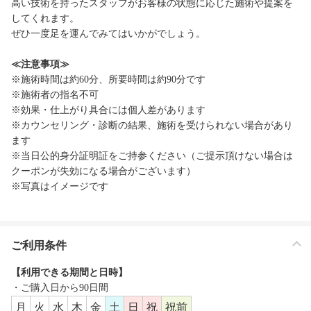
高い技術を持ったスタッフがお客様の状態に応じた施術や提案を
してくれます。
ぜひ一度足を運んでみてはいかがでしょう。
≪注意事項≫
※施術時間は約60分、所要時間は約90分です
※施術者の指名不可
※効果・仕上がり具合には個人差があります
※カウンセリング・診断の結果、施術を受けられない場合があり
ます
※当日公的身分証明証をご持参ください（ご提示頂けない場合は
クーポンが失効になる場合がございます）
※写真はイメージです
ご利用条件
【利用できる期間と日時】
・ご購入日から90日間
月
火
水
木
金
土
日
祝
祝前