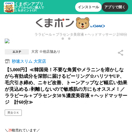
くまポンアプリ
インストール
アプリで開く
アプリからのご購入で
１％ポイントUP!
ララピール＋プラセンタ美容液＋ヘッドマッサージ 計60分
大宮 ※他店舗あり
エステ
秒速スリム 大宮店
【5,000円】≪韓国発！不要な角質やメラニンを溶かしな
がら有効成分を深部に届けるピーリング☆ハリツヤUP、
毛穴引き締め、ニキビ改善、トーンアップなど幅広い効果
が見込める♪剥離しないので敏感肌の方にもオススメ！／
ララピール＋プラセンタ50％濃度美容液＋ヘッドマッサー
ジ 計60分≫
男女ＯＫ
＼
29
枚売れています／