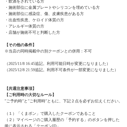
・飲酒をされている方
・施術部位に金属プレートやシリコンを埋めている方
・施術部位に感染症、傷、皮膚疾患がある方
・出血性疾患、ケロイド体質の方
・アレルギー体質の方
・店舗が施術不可と判断した方
【その他の条件】
※当店の同時掲載中の別クーポンとの併用：不可
（2025/11/8 16:45追記。利用可能日時が変更になりました）
（2025/12/8 21:59追記。利用不可条件が一部変更になりました）
【共通注意事項】
【ご利用時の大切なルール】
”ご予約時”と”ご利用時”ともに、下記２点を必ずお伝えください。
（１）「くまポン」で購入したクーポンであること
（２）マイページのご購入履歴の「予約する」のボタンを押した
後に表示される「クーポンID」