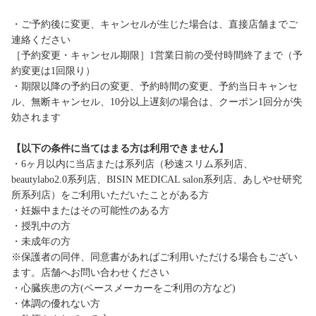
・ご予約後に変更、キャンセルが生じた場合は、直接店舗までご
連絡ください
［予約変更・キャンセル期限］1営業日前の受付時間終了まで（予
約変更は1回限り）
・期限以降の予約日の変更、予約時間の変更、予約当日キャンセ
ル、無断キャンセル、10分以上遅刻の場合は、クーポン1回分が失
効されます
【以下の条件に当てはまる方は利用できません】
・6ヶ月以内に当店または系列店（秒速スリム系列店、
beautylabo2.0系列店、BISIN MEDICAL salon系列店、あしやせ研究
所系列店）をご利用いただいたことがある方
・妊娠中またはその可能性のある方
・授乳中の方
・未成年の方
※保護者の同伴、同意書があればご利用いただける場合もござい
ます。店舗へお問い合わせください
・心臓疾患の方(ペースメーカーをご利用の方など)
・体調の優れない方