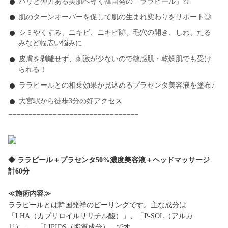
ハリと弾力ある美肌へ導く韓国発の「ララピール」☆
肌のターンオーバーを促して肌の生まれ変わりをサポート◎
シミやくすみ、ニキビ、ニキビ跡、毛穴の開き、しわ、たる
みなど幅広い悩みに
皮膚を剥離せず、刺激が少ないので敏感肌・乾燥肌でも受け
られる！
ララピールとの相乗効果が見込めるプラセンタ美容液を塗布♪
大宮駅から徒歩3分の好アクセス
================================
◆ ララピール＋プラセンタ50%濃度美容液＋ヘッドマッサージ
計60分
≪施術内容≫
ララピールとは韓国発祥のピーリングです。主な成分は
「LHA（カプリロイルサリチル酸）」、「P-SOL（アルカ
リ）」、「LIPIDS（脂質成分）」です。