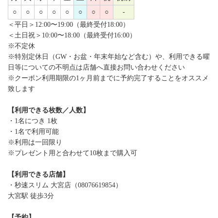
○
○
○
○
○
○
○
○
-
＜平日＞12:00〜19:00（最終受付18:00）
＜土日祝＞10:00〜18:00（最終受付16:00）
※不定休
※特別定休日（GW・お盆・年末年始など含む）や、利用できる曜
日等についての不明点は店舗へ直接お問い合わせください
※クーポン利用期限の1ヶ月前までに予約完了することをオススメ
致します
【利用できる枚数／人数】
・1名につき 1枚
・1名で利用可能
※利用は一回限り
※プレゼント用と合わせて10枚まで購入可
【利用できる店舗】
・秒速スリム 大宮店（08076619854）
大宮駅 徒歩3分
【予約】