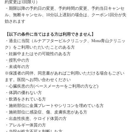
約変更は1回限り）
・期限以降の予約日の変更、予約時間の変更、予約当日キャンセ
ル、無断キャンセル、10分以上遅刻の場合は、クーポン1回分が失
効されます
【以下の条件に当てはまる方は利用できません】
・過去に当院（ルナアフターピルクリニック、Mona青山クリニッ
ク）をご利用いただいたことのある方
・妊娠中またはその可能性のある方
・授乳中の方
・未成年の方
※保護者の同伴、同意書があればご利用いただける場合もござい
ます。医院へお問い合わせください
・心臓疾患の方(ペースメーカーをご利用の方など)
・体調の優れない方
・飲酒をされている方
・施術部位に金属プレートやシリコンを埋めている方
・施術部位に感染症、傷、皮膚疾患がある方
・出血性疾患、ケロイド体質の方
・アレルギー体質の方
・当院が処方不可と判断した方