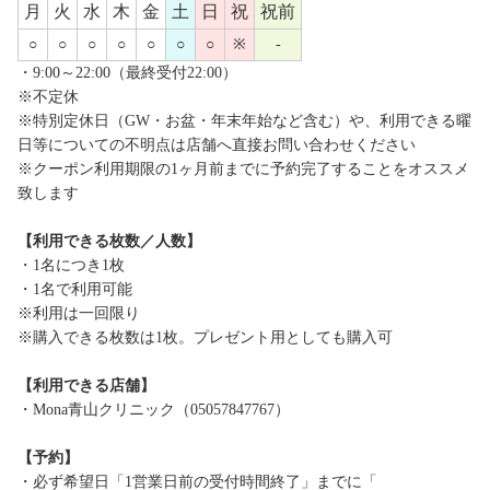
月
火
水
木
金
土
日
祝
祝前
○
○
○
○
○
○
○
※
-
・9:00～22:00（最終受付22:00）
※不定休
※特別定休日（GW・お盆・年末年始など含む）や、利用できる曜
日等についての不明点は店舗へ直接お問い合わせください
※クーポン利用期限の1ヶ月前までに予約完了することをオススメ
致します
【利用できる枚数／人数】
・1名につき1枚
・1名で利用可能
※利用は一回限り
※購入できる枚数は1枚。プレゼント用としても購入可
【利用できる店舗】
・Mona青山クリニック（05057847767）
【予約】
・必ず希望日「1営業日前の受付時間終了」までに「