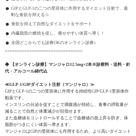
GIPとGLP-1の二つの受容体に作用するダイエット注射で、過
剰な食欲を抑える☆
食欲を抑えて自然なダイエットをサポート
内臓脂肪の燃焼を促し、痩せやすい体質へ導く！
全国どこからでも診療OKのオンライン診療♪
================================
◆ 【オンライン診療】マンジャロ12.5mg×2本※診察料・送料・針
代・アルコール綿代込
≪GLP-1/GIPダイエット注射（マンジャロ）≫
GIPとGLP-1の二つの受容体に作用する持続性GIP/GLP-1受容体作
動薬です。
インスリンの分泌を促すことで満腹感が持続し、食事の摂取量が
減ることで自然と体重減少が目指せます。
また血糖値をコントロールすることで血糖値の急上昇を防ぎ、体
脂肪がつきにくい体質へ導きます。
マンジャロはGIPの受容体にも作用するため、より高いダイエット