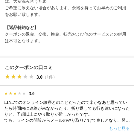
は、大変混み合うため
ご希望に添えない場合があります。余裕を持ってお早めのご利用
をお願い致します。
【返品特約など】
クーポンの返金、交換、換金、転売および他のサービスとの併用
は不可となります。
このクーポンの口コミ
★★★★★
★★★★★
★★★★★
3.0
（1件）
★★★★★
★★★★★
★★★★★
3.0
LINEでのオンライン診療とのことだったので楽かなあと思ってい
たら時間内に連絡が来なかったり、折り返しても行き違いになった
りと、予想以上にやり取りが難しかったです。
でも、ラインの問診からメールのやり取りだけで良しとなり、翌日
発送して頂けたので良かったです。
もっと見る
箱から出されていてバラバラの状態でしたが、一応クール便で来た