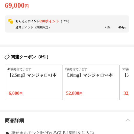
69,000
円
690ポイント
もらえるポイント
（+
1
%）
通常ポイント（期間限定）
+1%
690pt
関連クーポン（8件）
41枚売れています
7枚売れています
50枚売
【2.5mg】マンジャロ×1本
【10mg】マンジャロ×4本
【5m
6,000
52,800
32,8
円
円
商品詳細
瘦せホルモンと呼ばれるGLP-1製剤を注入◎