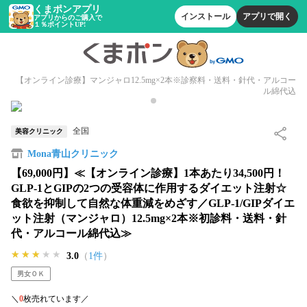
くまポンアプリ
インストール
アプリで開く
アプリからのご購入で
１％ポイントUP!
【オンライン診療】マンジャロ12.5mg×2本※診察料・送料・針代・アルコー
ル綿代込
全国
美容クリニック
Mona青山クリニック
【69,000円】≪【オンライン診療】1本あたり34,500円！
GLP-1とGIPの2つの受容体に作用するダイエット注射☆
食欲を抑制して自然な体重減をめざす／GLP-1/GIPダイエ
ット注射（マンジャロ）12.5mg×2本※初診料・送料・針
代・アルコール綿代込≫
★★★★★
★★★★★
★★★★★
3.0
（
1件
）
男女ＯＫ
＼
0
枚売れています／