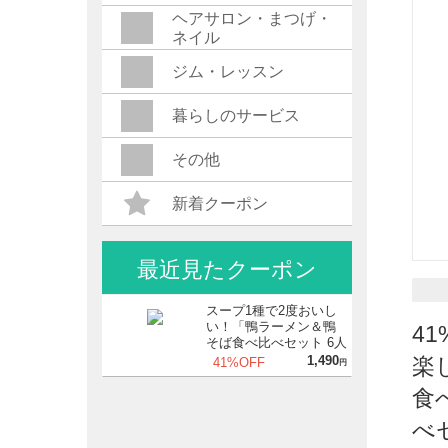
ヘアサロン・まつげ・
ネイル
ジム・レッスン
暮らしのサービス
その他
新着クーポン
最近見たクーポン
スープ1種で2度おいし
い！「鴨ラーメン＆鴨
4
そば食べ比べセット 6人
前」
1,490
楽
41%OFF
円
食
べ