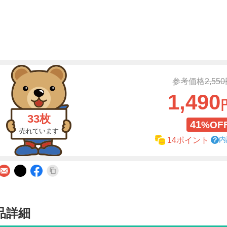
参考価格
2,55
1,490
33枚
41
%OF
売れています
内
14ポイント
品詳細