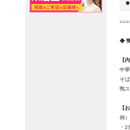
===
◆ 
【内
中華
そば
鴨ス
【お
例）
・2