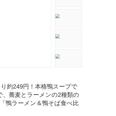
あたり約249円！本格鴨スープで
で、蕎麦とラーメンの2種類の
在「鴨ラーメン＆鴨そば食べ比