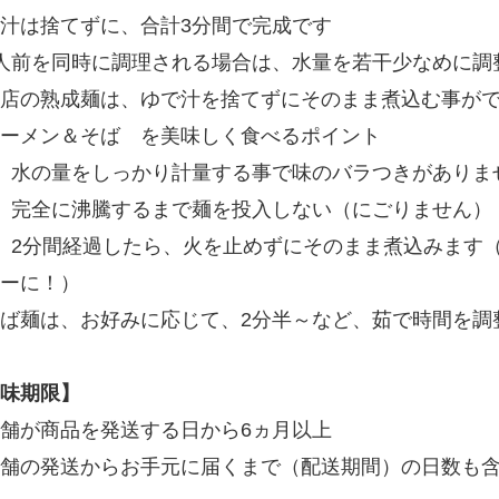
汁は捨てずに、合計3分間で完成です
人前を同時に調理される場合は、水量を若干少なめに調整し
店の熟成麺は、ゆで汁を捨てずにそのまま煮込む事が
ーメン＆そば を美味しく食べるポイント
）水の量をしっかり計量する事で味のバラつきがありま
）完全に沸騰するまで麺を投入しない（にごりません）
）2分間経過したら、火を止めずにそのまま煮込みます
ーに！）
ば麺は、お好みに応じて、2分半～など、茹で時間を調
味期限】
舗が商品を発送する日から6ヵ月以上
舗の発送からお手元に届くまで（配送期間）の日数も