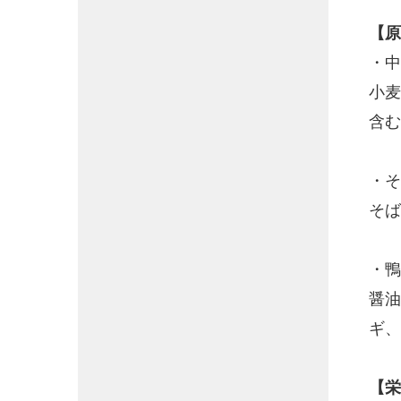
【原
・中
小麦
含む
・そ
そば
・鴨
醤油
ギ、
【栄