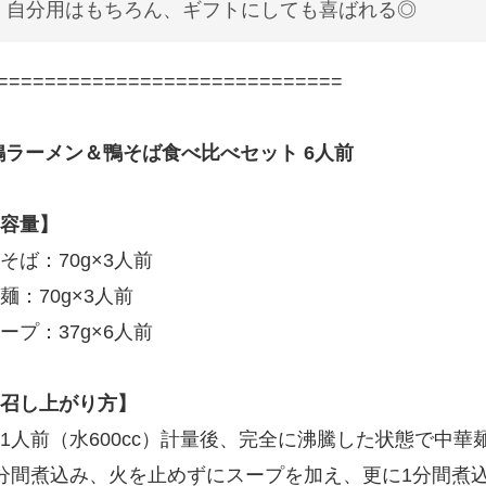
自分用はもちろん、ギフトにしても喜ばれる◎
=============================
鴨ラーメン＆鴨そば食べ比べセット 6人前
容量】
そば：70g×3人前
麺：70g×3人前
ープ：37g×6人前
召し上がり方】
1人前（水600cc）計量後、完全に沸騰した状態で中
分間煮込み、火を止めずにスープを加え、更に1分間煮