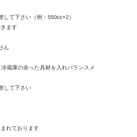
て下さい（例：550cc×2）
できます
せん
（冷蔵庫の余った具材を入れバランスメ
整して下さい
含まれております