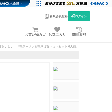
新規会員登録
ログイン
お買い物カゴ
お気に入り
閲覧履歴
度おいしい！「鴨ラーメン＆鴨そば食べ比べセット 6人前」