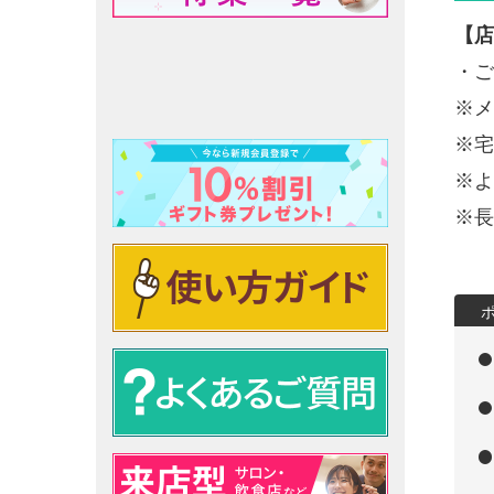
【店
・ご
※メ
※宅
※よ
※長