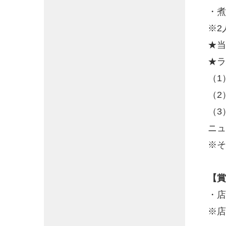
・煮
※2
★当
★ラ
（1
（2
（3
ニュ
※そ
【賞
・店
※店