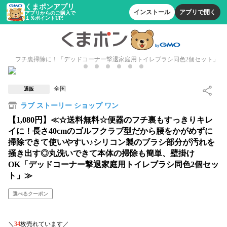
くまポンアプリ
インストール
アプリで開く
アプリからのご購入で
１％ポイントUP!
フチ裏掃除に！「デッドコーナー撃退家庭用トイレブラシ同色2個セット」
全国
通販
ラブ ストーリー ショップ ワン
【1,080円】≪☆送料無料☆便器のフチ裏もすっきりキレ
イに！長さ40cmのゴルフクラブ型だから腰をかがめずに
掃除できて使いやすい♪シリコン製のブラシ部分が汚れを
掻き出す◎丸洗いできて本体の掃除も簡単、壁掛け
OK「デッドコーナー撃退家庭用トイレブラシ同色2個セッ
ト」≫
選べるクーポン
＼
34
枚売れています／