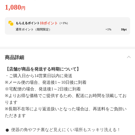
1,080
円
10ポイント
もらえるポイント
（+
1
%）
通常ポイント（期間限定）
+1%
10pt
商品詳細
【店舗が商品を発送する時期について】
・ご購入日から14営業日以内に発送
※メール便の場合、発送後1～10日後に到着
※宅配便の場合、発送後1～2日後に到着
※よりお得な価格でご提供するため、配送にお時間を頂戴してお
ります
※長期不在等により返送扱いとなった場合は、再送料をご負担い
ただきます
便器の角やフチ裏など見えにくい場所もスッキリ洗える！