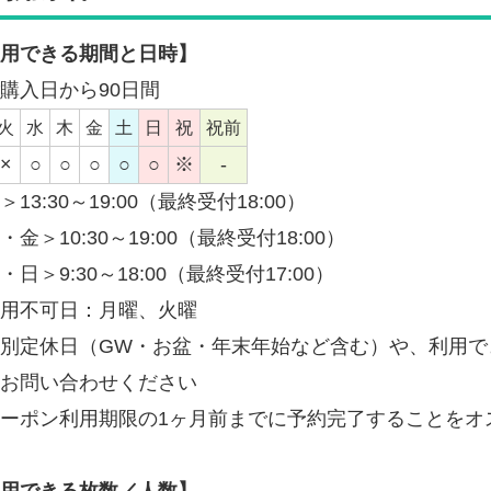
用できる期間と日時】
購入日から90日間
火
水
木
金
土
日
祝
祝前
×
○
○
○
○
○
※
-
＞13:30～19:00（最終受付18:00）
・金＞10:30～19:00（最終受付18:00）
・日＞9:30～18:00（最終受付17:00）
用不可日：月曜、火曜
別定休日（GW・お盆・年末年始など含む）や、利用で
お問い合わせください
ーポン利用期限の1ヶ月前までに予約完了することをオ
用できる枚数／人数】