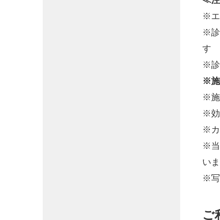
※エ
※診
す
※診
※施
※施
※効
※カ
※当
いま
※写
ご