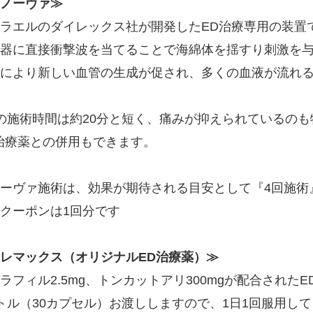
ノーヴァ
≫
ラエルのダイレックス社が開発したED治療専用の装置
器に直接衝撃波を当てることで海綿体を揺すり刺激を
により新しい血管の生成が促され、多くの血液が流れ
の施術時間は約20分と短く、痛みが抑えられているのも
治療薬との併用もできます。
ノーヴァ施術は、効果が期待される目安として『4回施
クーポンは1回分です
レマックス（オリジナルED治療薬）
≫
ラフィル2.5mg、トンカットアリ300mgが配合されたE
トル（30カプセル）お渡ししますので、1日1回服用し