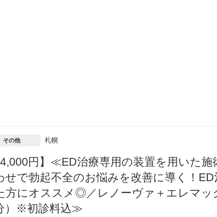
札幌
その他
44,000円】≪ED治療専用の装置を用い
わせで勃起不全のお悩みを改善に導く！E
た方にオススメ◎／レノーヴァ＋エレマック
分）※初診料込≫