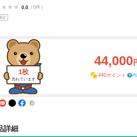
★★★★
★★★★
★★★★
（0件）
0.0
限定
44,000
1枚
内
440ポイント
売れています
品詳細