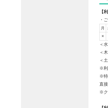
【利
・ご
月
×
＜水
＜木
＜土
※利
※特
直接
※ク
【利