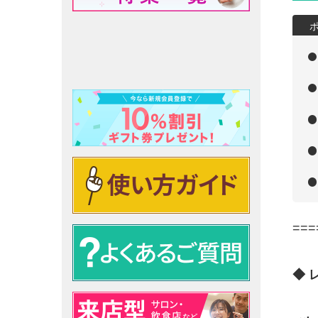
===
◆ 