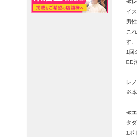
≪
レ
イス
男性
これ
す。
1回
ED
レ
※本
≪
エ
タダ
1ボ