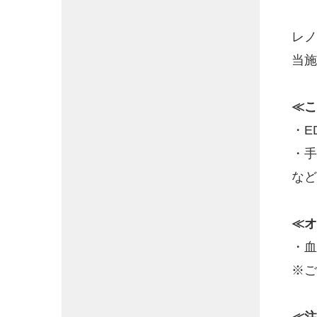
レノ
当施
≪こ
・E
・手
など
≪オ
・血
※ご
≪注