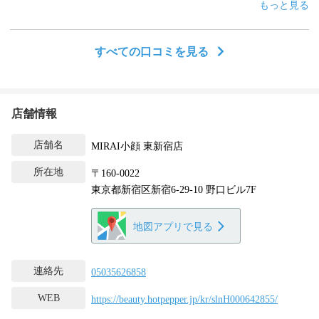
こちらの施術は4回がワンクールのようで、3回セットの券を追加で
もっと見る
買うように勧められ勧誘もしつこめ。「ちょっと小顔施術に興味あ
る」程度の覚悟で行くと痛い目に遭う。物理的にも。
すべての口コミを見る
店舗情報
店舗名
MIRAI小顔 東新宿店
所在地
〒160-0022
東京都新宿区新宿6-29-10 野口ビル7F
地図アプリで見る
連絡先
05035626858
WEB
https://beauty.hotpepper.jp/kr/slnH000642855/