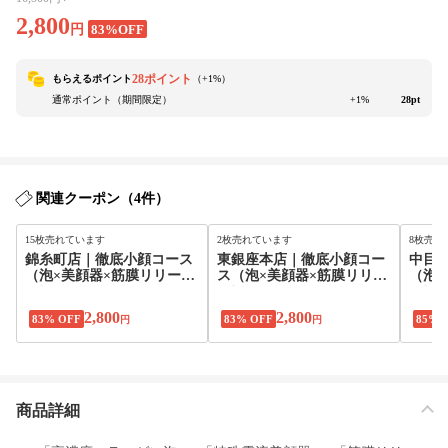
2,800
円
83%OFF
28ポイント
もらえるポイント
（+
1
%）
通常ポイント（期間限定）
+1%
28pt
関連クーポン（4件）
15枚売れています
2枚売れています
8枚売れ
錦糸町店｜徹底小顔コース
東銀座本店｜徹底小顔コー
中目
（泡×美顔器×筋膜リリー
ス（泡×美顔器×筋膜リリー
（泡×
ス）
ス）
ス）
2,800
2,800
83% OFF
83% OFF
85% 
円
円
商品詳細