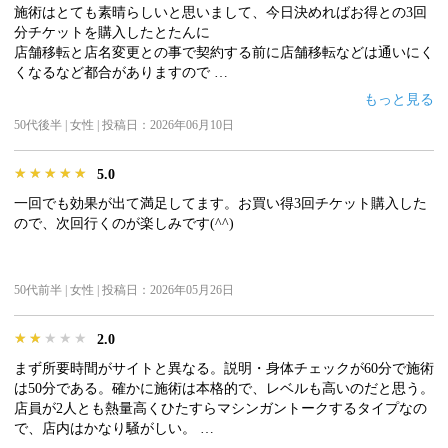
施術はとても素晴らしいと思いまして、今日決めればお得との3回
分チケットを購入したとたんに
店舗移転と店名変更との事で契約する前に店舗移転などは通いにく
くなるなど都合がありますので
ご説明が全くなかった事がLINEに流れてきまして困惑しました。
もっと見る
契約前に説明責任があるのではないかな、と。
50代後半 | 女性 | 投稿日：2026年06月10日
もう購入してしまいましたので施術の良さとは別に経営側に不信感
を感じました。
経営の方は大丈夫なのか？質問しているところです。
★★★★★
★★★★★
★★★★★
5.0
一回でも効果が出て満足してます。お買い得3回チケット購入した
ので、次回行くのが楽しみです(^^)
50代前半 | 女性 | 投稿日：2026年05月26日
★★★★★
★★★★★
★★★★★
2.0
まず所要時間がサイトと異なる。説明・身体チェックが60分で施術
は50分である。確かに施術は本格的で、レベルも高いのだと思う。
店員が2人とも熱量高くひたすらマシンガントークするタイプなの
で、店内はかなり騒がしい。