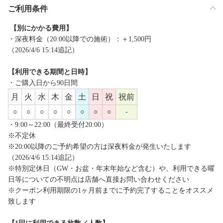
ご利用条件
【別にかかる費用】
・深夜料金（20:00以降での施術）：＋1,500円
（2026/4/6 15:14追記）
【利用できる期間と日時】
・ご購入日から90日間
月
火
水
木
金
土
日
祝
祝前
○
○
○
○
○
○
○
○
-
・9:00～22:00（最終受付20:00）
※不定休
※20:00以降のご予約希望の方は深夜料金が発生いたします
（2026/4/6 15:14追記）
※特別定休日（GW・お盆・年末年始など含む）や、利用できる曜
日等についての不明点は店舗へ直接お問い合わせください
※クーポン利用期限の1ヶ月前までに予約完了することをオススメ
致します