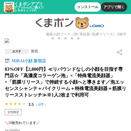
くまポンアプリ
インストール
アプリで開く
アプリからのご購入で
１％ポイントUP!
徹底小顔コース（泡×美顔器×筋膜リリース）/2枚可
新宿
エステ
MIRAI小顔 新宿店
83%OFF【2,800円】≪リバウンドなしの小顔を目指す専
門店☆「高濃度コラーゲン泡」×「特殊電流美顔器」
×「筋膜リリース」で持続する小顔へと導きます／泡エッ
センスシャンテ＋パイクリーム＋特殊電流美顔器＋筋膜リ
リースストレッチ≫※1人2枚まで利用可
★★★★★
★★★★★
★★★★★
3.5
（
4件
）
女性限定
＼
28
枚売れています／
16,500円