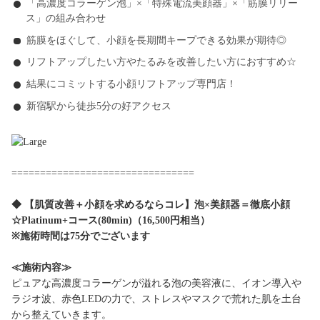
「高濃度コラーゲン泡」×「特殊電流美顔器」×「筋膜リリー
ス」の組み合わせ
筋膜をほぐして、小顔を長期間キープできる効果が期待◎
リフトアップしたい方やたるみを改善したい方におすすめ☆
結果にコミットする小顔リフトアップ専門店！
新宿駅から徒歩5分の好アクセス
================================
◆ 【肌質改善＋小顔を求めるならコレ】泡×美顔器＝徹底小顔
☆Platinum+コース(80min)（16,500円相当）
※施術時間は75分でございます
≪施術内容≫
ピュアな高濃度コラーゲンが溢れる泡の美容液に、イオン導入や
ラジオ波、赤色LEDの力で、ストレスやマスクで荒れた肌を土台
から整えていきます。