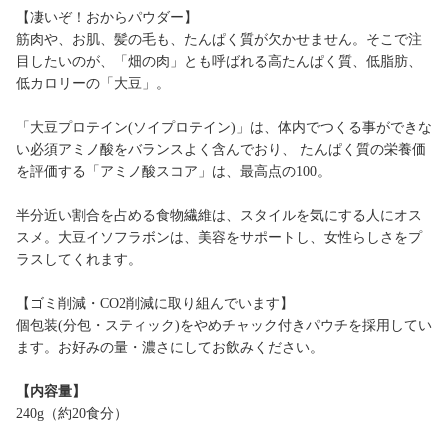
【凄いぞ！おからパウダー】
筋肉や、お肌、髪の毛も、たんぱく質が欠かせません。そこで注
目したいのが、「畑の肉」とも呼ばれる高たんぱく質、低脂肪、
低カロリーの「大豆」。
「大豆プロテイン(ソイプロテイン)」は、体内でつくる事ができな
い必須アミノ酸をバランスよく含んでおり、 たんぱく質の栄養価
を評価する「アミノ酸スコア」は、最高点の100。
半分近い割合を占める食物繊維は、スタイルを気にする人にオス
スメ。大豆イソフラボンは、美容をサポートし、女性らしさをプ
ラスしてくれます。
【ゴミ削減・CO2削減に取り組んでいます】
個包装(分包・スティック)をやめチャック付きパウチを採用してい
ます。お好みの量・濃さにしてお飲みください。
【内容量】
240g（約20食分）