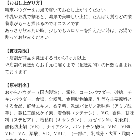
【お召し上がり方】
粉末パウダーをお湯で溶いてお召し上がりください
牛乳や豆乳で割ると、濃厚で美味しい上に、たんぱく質などの栄
養素がもっと摂れるのでオススメです
あっさり飲みたい時、少しでもカロリーを抑えたい時は、お湯で
割ってお飲みください
【賞味期限】
・店舗が商品を発送する日から2ヶ月以上
※店舗の発送からお手元に届くまで（配送期間）の日数も含まれ
ております
【原材料名】
おからパウダー（国内製造）、澱粉、コーンパウダー、砂糖、チ
キンパウダー、食塩、全粉乳、食用動物油脂、乳等を主要原料と
する食品、酵母エキス、香辛料、乾燥パセリ／調味料（アミノ酸
等）、微粒二酸化ケイ素、着色料（クチナシ）、V.C、香料、甘味
料（ステビア）、増粘剤（キサンタン）、カゼインNa、乳化剤、
酸化防止剤（V.E）、ナイアシン、パントテン酸Ca、V.B1、V.B6、
V.B2、V.A、葉酸、V.D、V.B12、（一部に、乳成分・大豆・鶏肉・