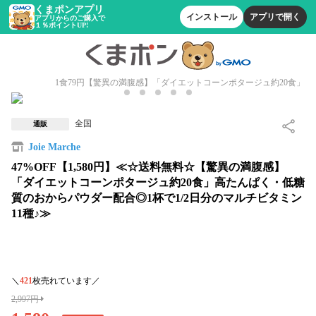
くまポンアプリ
インストール
アプリで開く
アプリからのご購入で
１％ポイントUP!
1食79円【驚異の満腹感】「ダイエットコーンポタージュ約20食」
全国
通販
Joie Marche
47%OFF【1,580円】≪☆送料無料☆【驚異の満腹感】
「ダイエットコーンポタージュ約20食」高たんぱく・低糖
質のおからパウダー配合◎1杯で1/2日分のマルチビタミン
11種♪≫
＼
421
枚売れています／
2,997円