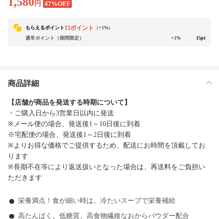
1,580
円
47%OFF
15ポイント
もらえるポイント
（+
1
%）
通常ポイント（期間限定）
+1%
15pt
商品詳細
【店舗が商品を発送する時期について】
・ご購入日から3営業日以内に発送
※メール便の場合、発送後1～10日後に到着
※宅配便の場合、発送後1～2日後に到着
※よりお得な価格でご提供するため、配送にお時間を頂戴してお
ります
※長期不在等により返送扱いとなった場合は、再送料をご負担い
ただきます
栄養満点！食が細い時は、冷たいスープで栄養補給
高たんぱく、低糖質、高食物繊維なおからパウダー配合