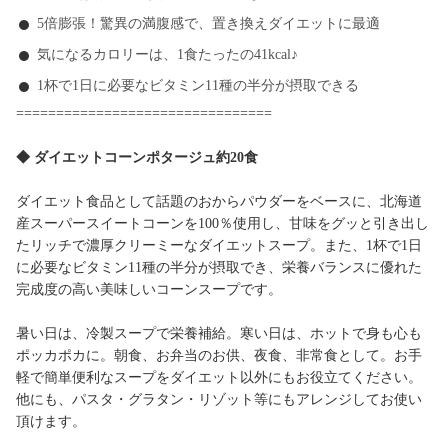
5倍膨張！驚異の満腹感で、置き換えダイエットに最適
気になるカロリーは、1食たったの41kcal♪
1杯で1日に必要なビタミン11種の半分が摂取できる
================================
◆ ダイエットコーンポタージュ約20食
ダイエット食品として話題のおからパウダーをベースに、北海道
産スーパースイートコーンを100％使用し、甘味をグッと引き出し
たリッチで濃厚クリーミーなダイエットスープ。また、1杯で1日
に必要なビタミン11種の半分が摂取でき、栄養バランスに優れた
完成度の高い美味しいコーンスープです。
暑い日は、冷製スープで栄養補給。寒い日は、ホットで身も心も
ポッカポカに。朝食、お弁当のお供、夜食、非常食として。お手
軽で簡単便利なスープをダイエット以外にもお役立てください。
他にも、パスタ・グラタン・リゾット等にもアレンジしてお使い
頂けます。