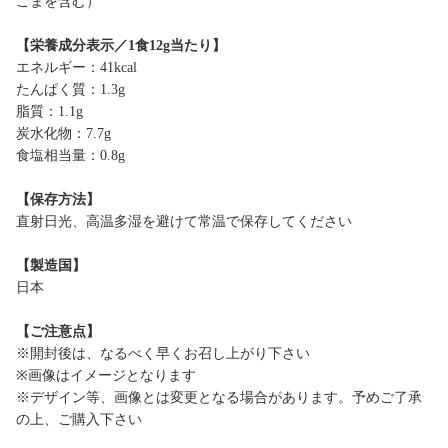
ごまを含む）
【栄養成分表示／1食12g当たり】
エネルギー：41kcal
たんぱく質：1.3g
脂質：1.1g
炭水化物：7.7g
食塩相当量：0.8g
【保存方法】
直射日光、高温多湿を避けて常温で保存してください
【製造国】
日本
【ご注意点】
※開封後は、なるべく早くお召し上がり下さい
※画像はイメージとなります
※デザイン等、画像とは変更となる場合があります。予めご了承
の上、ご購入下さい