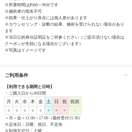
※所要時間は約60～90分です
※施術者の指名不可
※効果・仕上がり具合には個人差があります
※カウンセリング・診断の結果、施術を受けられない場合があり
ます
※当日公的身分証明証をご持参ください（ご提示頂けない場合は
クーポンが失効になる場合がございます）
※写真はイメージです
ご利用条件
【利用できる期間と日時】
・ご購入日から90日間
月
火
水
木
金
土
日
祝
祝前
○
○
○
○
○
×
×
×
-
＜月～金＞11:00～17:00（最終受付15:30）
※定休日：日曜、祝日、不定休
※利用不可日：土曜