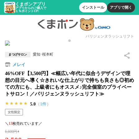
くまポンアプリ
インストール
アプリで開く
アプリからのご購入で
１％ポイントUP!
パリジェンヌラッシュリフト
愛知･桜本町
まつげサロン
メレイ
46%OFF【3,500円】≪幅広い年代に似合うデザインで理
想の目元へ導く☆きれいな仕上がりで持ちも良さも◎初め
ての方にも、上級者にもオススメ♪完全個室のプライベー
トサロン！／パリジェンヌラッシュリフト≫
★★★★★
★★★★★
★★★★★
5.0
（
1件
）
女性限定
＼
13
枚売れています／
6,600円