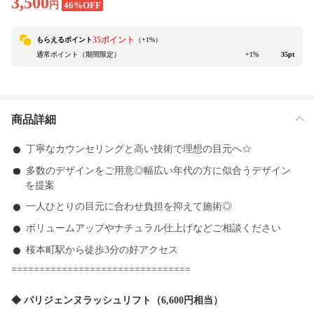
3,500
円
46%OFF
35ポイント
もらえるポイント
（+
1
%）
通常ポイント（期間限定）
+1%
35pt
商品詳細
丁寧なカウンセリングと高い技術で理想の目元へ☆
多数のデザインをご用意◎幅広い年代の方に似合うデザイン
を提案
一人ひとりの目元に合わせ負担を抑えて施術◎
ボリュームアップやナチュラル仕上げなどご相談ください
桜本町駅から徒歩3分の好アクセス
================================
◆ パリジェンヌラッシュリフト（6,600円相当）