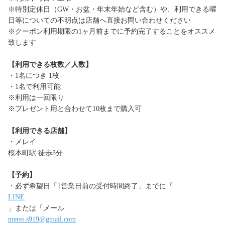
※特別定休日（GW・お盆・年末年始など含む）や、利用できる曜
日等についての不明点は店舗へ直接お問い合わせください
※クーポン利用期限の1ヶ月前までに予約完了することをオススメ
致します
【利用できる枚数／人数】
・1名につき 1枚
・1名で利用可能
※利用は一回限り
※プレゼント用と合わせて10枚まで購入可
【利用できる店舗】
・メレイ
桜本町駅 徒歩3分
【予約】
・必ず希望日「1営業日前の受付時間終了」までに「
LINE
」または「メール
merei.s919@gmail.com