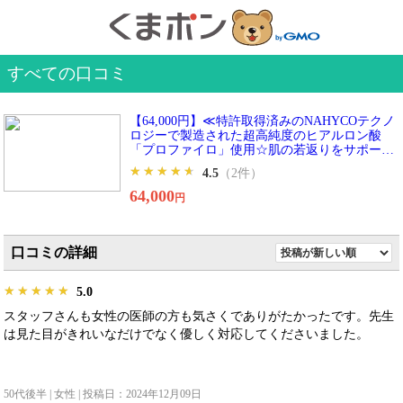
すべての口コミ
【64,000円】≪特許取得済みのNAHYCOテクノ
ロジーで製造された超高純度のヒアルロン酸
「プロファイロ」使用☆肌の若返りをサポート
する効果が期待できます♪／ヒアルロン酸（プ
★★★★★
★★★★★
★★★★★
4.5
（2件）
ロファイロ）1本2cc（顔 or 首 or 手の甲）※初
診料込≫
64,000
円
口コミの詳細
★★★★★
★★★★★
★★★★★
5.0
スタッフさんも女性の医師の方も気さくでありがたかったです。先生
は見た目がきれいなだけでなく優しく対応してくださいました。
50代後半 | 女性 | 投稿日：2024年12月09日