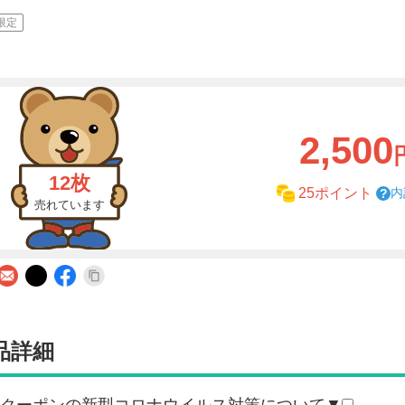
限定
2,500
12枚
内
25ポイント
売れています
品詳細