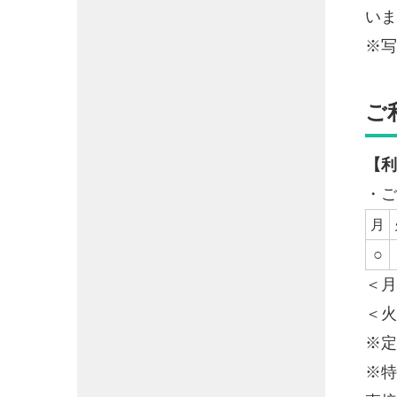
いま
※写
ご
【利
・ご
月
○
＜月
＜火
※定
※特