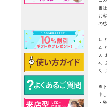
この
当社
お客
の感
1、
2、
3、
4、
5、
※下
申し
・発