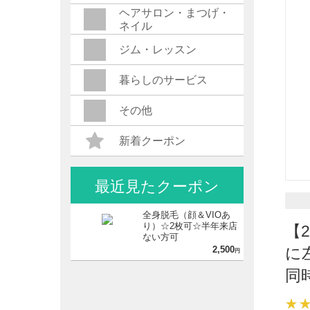
ヘアサロン・まつげ・
ネイル
ジム・レッスン
暮らしのサービス
その他
新着クーポン
最近見たクーポン
全身脱毛（顔＆VIOあ
り）☆2枚可☆半年来店
【
ない方可
2,500
に
円
同
★
★
★