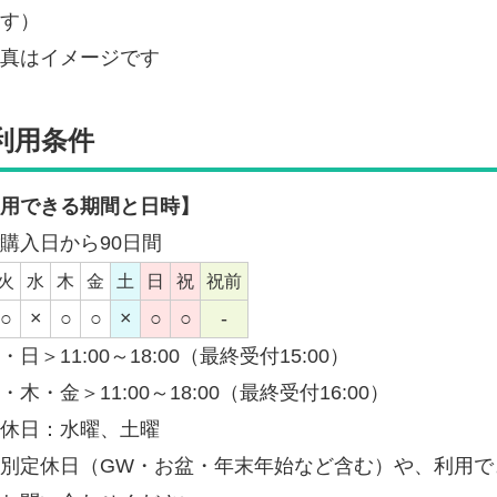
す）
真はイメージです
利用条件
用できる期間と日時】
購入日から90日間
火
水
木
金
土
日
祝
祝前
○
×
○
○
×
○
○
-
・日＞11:00～18:00（最終受付15:00）
・木・金＞11:00～18:00（最終受付16:00）
休日：水曜、土曜
別定休日（GW・お盆・年末年始など含む）や、利用で