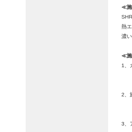
≪施
SH
熱エ
濃い
≪施
1、
2、
3、