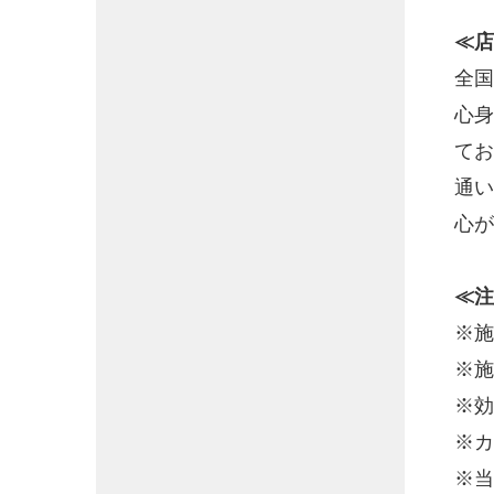
≪店
全国
心身
てお
通い
心が
≪注
※施
※施
※効
※カ
※当