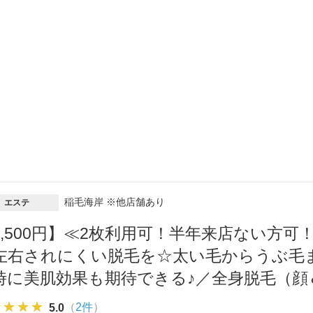
稲毛海岸 ※他店舗あり
エステ
2,500円】≪2枚利用可！半年来店ない方
左右されにくい脱毛を☆太い毛からうぶ毛
時に美肌効果も期待できる♪／全身脱毛（顔＆
★★★★
★★★★
★★★★
（
2件
）
5.0