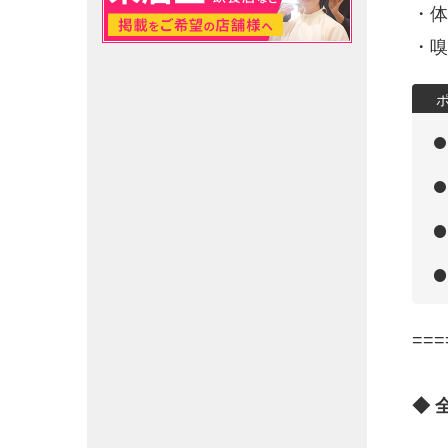
・体
・嗅
===
◆ 