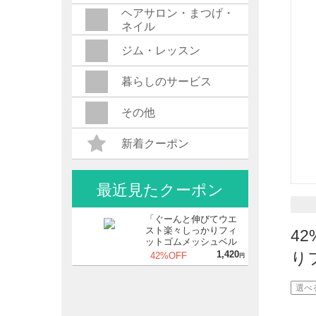
ヘアサロン・まつげ・
ネイル
ジム・レッスン
暮らしのサービス
その他
新着クーポン
最近見たクーポン
「ぐーんと伸びてウエ
スト楽々しっかりフィ
4
ットゴムメッシュベル
ト2個セット」
1,420
り
42%OFF
円
選べ