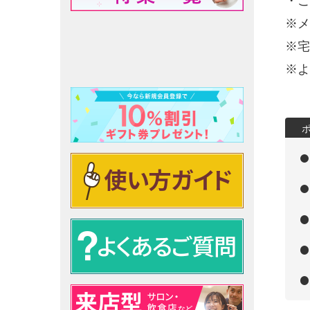
・ご
※メ
※宅
※よ