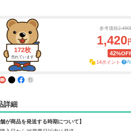
参考価格
2,48
1,420
172枚
42
%OF
売れています
内
14ポイント
品詳細
舗が商品を発送する時期について】