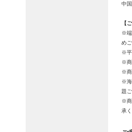
中国
【ご
※端
めご
※平
※商
※商
※海
題ご
※商
承く