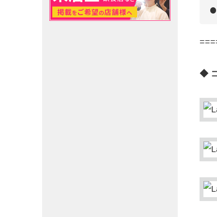
===
◆ 