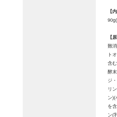
【内
90g
【原
難消
トオ
含む
酵末
ジ・
リン
ン)
を含
ン(