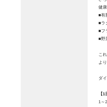
健康
■有
■ラ
■フ
■野
これ
より
ダイ
【1
1～