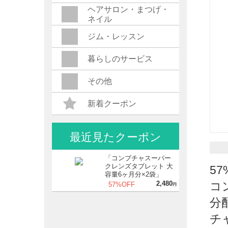
ヘアサロン・まつげ・
ネイル
ジム・レッスン
暮らしのサービス
その他
新着クーポン
最近見たクーポン
「コンブチャスーパー
クレンズタブレット 大
5
容量6ヶ月分×2袋」
2,480
コ
57%OFF
円
分
チ