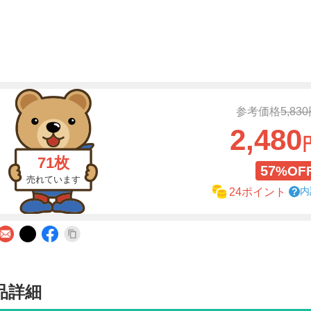
参考価格
5,83
2,480
71枚
57
%OF
売れています
内
24ポイント
品詳細