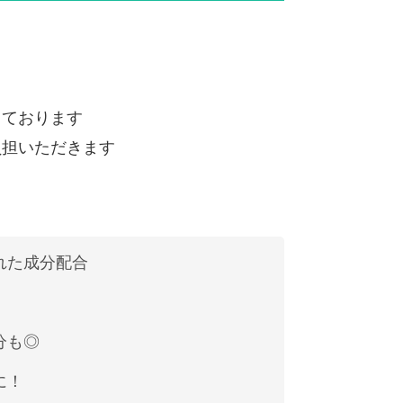
しております
負担いただきます
れた成分配合
分も◎
に！