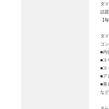
ダイ
話題
【毎
ダイ
コン
■内
■ス
■ス
■ア
■美
など
さら