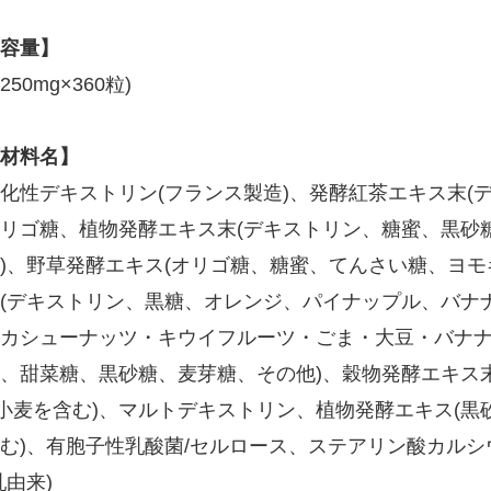
容量】
(250mg×360粒)
材料名】
化性デキストリン(フランス製造)、発酵紅茶エキス末(
リゴ糖、植物発酵エキス末(デキストリン、糖蜜、黒砂糖
)、野草発酵エキス(オリゴ糖、糖蜜、てんさい糖、ヨモ
(デキストリン、黒糖、オレンジ、パイナップル、バナナ
カシューナッツ・キウイフルーツ・ごま・大豆・バナナ
、甜菜糖、黒砂糖、麦芽糖、その他)、穀物発酵エキス
(小麦を含む)、マルトデキストリン、植物発酵エキス(黒
む)、有胞子性乳酸菌/セルロース、ステアリン酸カル
乳由来)