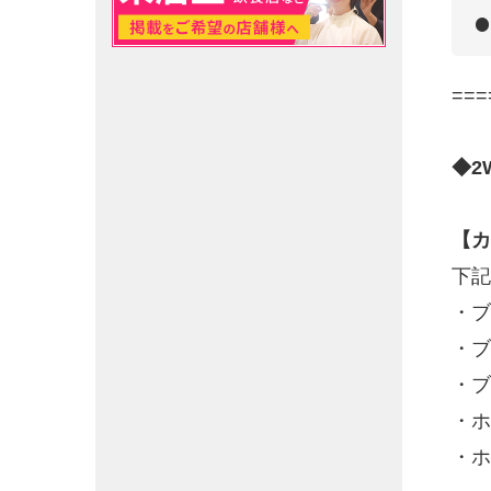
===
◆2
【カ
下記
・ブ
・ブ
・ブ
・ホ
・ホ