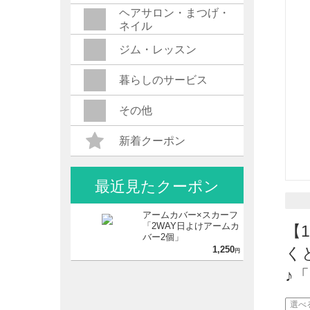
ヘアサロン・まつげ・
ネイル
ジム・レッスン
暮らしのサービス
その他
新着クーポン
最近見たクーポン
アームカバー×スカーフ
「2WAY日よけアームカ
【
バー2個」
1,250
く
円
♪
選べ