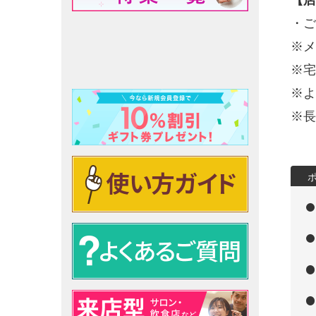
【店
・ご
※メ
※宅
※よ
※長