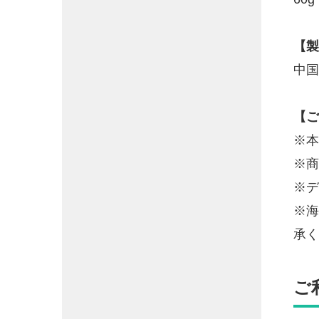
【製
中国
【ご
※本
※商
※デ
※海
承く
ご