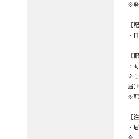
※発
【配
・日
【配
・商
※ご
届け
※配
【注
・届
合、