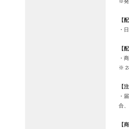
※発
【配
・日
【配
・商
※ 
【注
・届
合、
【商