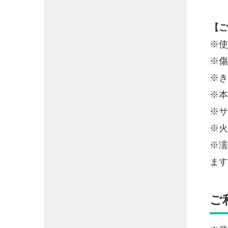
【ご
※使
※傷
※き
※本
※サ
※火
※濡
ます
ご