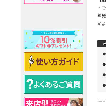
【店
・ご
※発
※よ
===