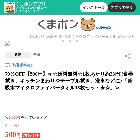
くまポンアプリ
インストール
アプリで開く
アプリからのご購入で
１％ポイントUP!
1枚あたり約33円!!超吸水マイクロファイバータオル15枚セット
全国
通販
WildWood
79%OFF【500円】≪☆送料無料☆1枚あたり約33円!!食器
拭き、キッチンまわりやテーブル拭き、洗車などに♪「超
吸水マイクロファイバータオル15枚セット★☆」≫
＼
1,000
枚売れています／
2,450円
500
円
79%OFF