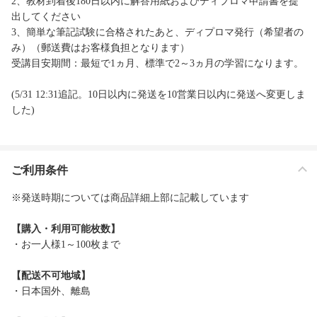
2、教材到着後180日以内に解答用紙およびディプロマ申請書を提
出してください
3、簡単な筆記試験に合格されたあと、ディプロマ発行（希望者の
み）（郵送費はお客様負担となります）
受講目安期間：最短で1ヵ月、標準で2～3ヵ月の学習になります。
(5/31 12:31追記。10日以内に発送を10営業日以内に発送へ変更しま
した)
ご利用条件
※発送時期については商品詳細上部に記載しています
【購入・利用可能枚数】
・お一人様1～100枚まで
【配送不可地域】
・日本国外、離島