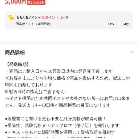
5,000
円
91%OFF
50ポイント
もらえるポイント
（+
1
%）
通常ポイント（期間限定）
+1%
50pt
商品詳細
【発送時期】
・商品はご購入日から10営業日以内に発送完了致します
※お客さまによりお手頃な価格で商品を提供するため、配送にお
時間を頂戴しております
※配送日時の指定はできません
※ポスト投函のため共同ポストや表札のない所へはお届け出来ま
せん。発送より4～10日後が商品到着の目安になります
●履歴書にも書ける更新不要な終身資格が取得可能！
●受講後、試験合格者へディプロマ（修了証）を発行します
●テキストをもとに隙間時間を活用して資格取得を目指す