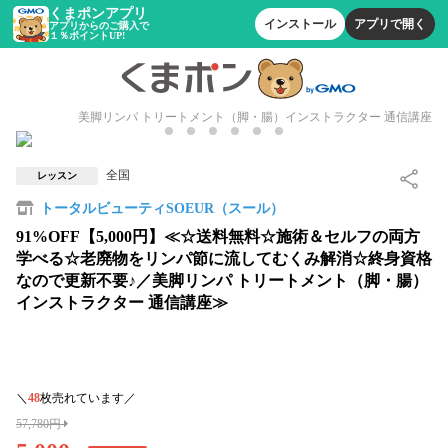
くまポンアプリ
インストール
アプリで開く
アプリからのご購入で
１％ポイントUP!
美脚リンパ トリートメント（脚・腸）インストラクター 通信講座
全国
レッスン
トータルビューティSOEUR（スール）
91%OFF【5,000円】≪☆送料無料☆施術＆セルフの両方
学べる☆老廃物をリンパ節に流してむくみ解消☆終身資格
なので更新不要♪／美脚リンパ トリートメント（脚・腸）
インストラクター 通信講座≫
＼
48
枚売れています／
57,780円