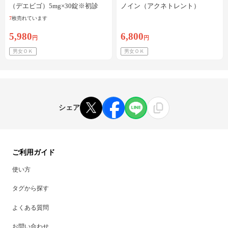
（デエビゴ）5mg×30錠※初診
ノイン（アクネトレント）
料・送料込
10mg×1か月分※初診料・送料込
7
枚売れています
5,980
6,800
円
円
男女ＯＫ
男女ＯＫ
シェア
ご利用ガイド
使い方
タグから探す
よくある質問
お問い合わせ