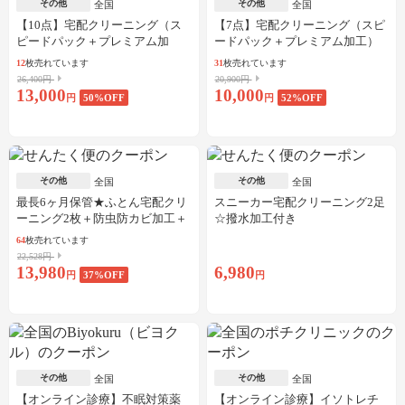
その他
その他
全国
全国
【10点】宅配クリーニング（ス
【7点】宅配クリーニング（スピ
ピードパック＋プレミアム加
ードパック＋プレミアム加工）
工）
12
枚売れています
31
枚売れています
26,400円
20,900円
13,000
10,000
円
50
%OFF
円
52
%OFF
その他
その他
全国
全国
最長6ヶ月保管★ふとん宅配クリ
スニーカー宅配クリーニング2足
ーニング2枚＋防虫防カビ加工＋
☆撥水加工付き
しみ抜き
64
枚売れています
22,528円
13,980
6,980
円
37
%OFF
円
その他
その他
全国
全国
【オンライン診療】不眠対策薬
【オンライン診療】イソトレチ