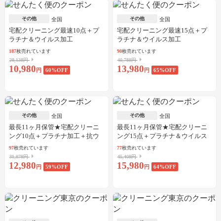
その他
その他
全国
全国
宅配クリーニング最速10点＋プ
宅配クリーニング最速15点＋プ
ラチナ＆ウイルス加工
ラチナ＆ウイルス加工
187
枚売れています
90
枚売れています
28,138円
40,788円
10,980
13,980
円
60
%OFF
円
65
%OFF
その他
その他
全国
全国
最長11ヶ月保管★宅配クリーニ
最長11ヶ月保管★宅配クリーニ
ング10点＋プラチナ加工＋抗ウ
ング15点＋プラチナ＆ウイルス
イルス加工
加工
97
枚売れています
77
枚売れています
31,878円
45,408円
12,980
15,980
円
59
%OFF
円
64
%OFF