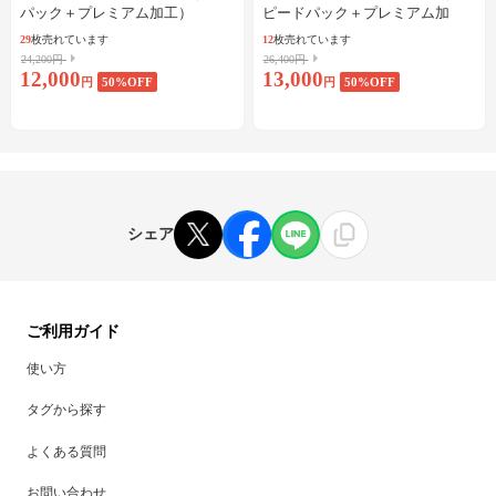
パック＋プレミアム加工）
ピードパック＋プレミアム加
工）
29
枚売れています
12
枚売れています
24,200円
26,400円
12,000
13,000
円
50
%OFF
円
50
%OFF
シェア
ご利用ガイド
使い方
タグから探す
よくある質問
お問い合わせ