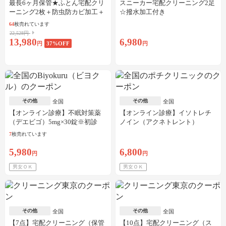
最長6ヶ月保管★ふとん宅配クリ
スニーカー宅配クリーニング2足
ーニング2枚＋防虫防カビ加工＋
☆撥水加工付き
しみ抜き
64
枚売れています
22,528円
13,980
6,980
円
37
%OFF
円
その他
その他
全国
全国
【オンライン診療】不眠対策薬
【オンライン診療】イソトレチ
（デエビゴ）5mg×30錠※初診
ノイン（アクネトレント）
料・送料込
10mg×1か月分※初診料・送料込
7
枚売れています
5,980
6,800
円
円
男女ＯＫ
男女ＯＫ
その他
その他
全国
全国
【7点】宅配クリーニング（保管
【10点】宅配クリーニング（ス