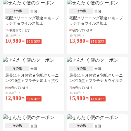
その他
その他
全国
全国
宅配クリーニング最速10点＋プ
宅配クリーニング最速15点＋プ
ラチナ＆ウイルス加工
ラチナ＆ウイルス加工
184
枚売れています
86
枚売れています
28,138円
40,788円
10,980
13,980
円
60
%OFF
円
65
%OFF
その他
その他
全国
全国
最長11ヶ月保管★宅配クリーニ
最長11ヶ月保管★宅配クリーニ
ング10点＋プラチナ加工＋抗ウ
ング15点＋プラチナ＆ウイルス
イルス加工
加工
94
枚売れています
75
枚売れています
31,878円
45,408円
12,980
15,980
円
59
%OFF
円
64
%OFF
その他
その他
全国
全国