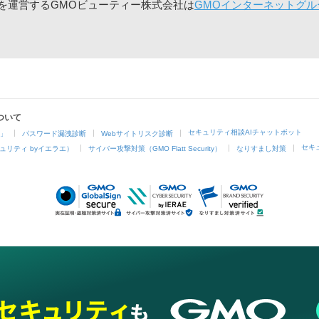
」を運営するGMOビューティー株式会社は
GMOインターネットグル
ついて
セキュリティ相談AIチャットボット
4」
パスワード漏洩診断
Webサイトリスク診断
セキ
ュリティ byイエラエ）
サイバー攻撃対策（GMO Flatt Security）
なりすまし対策