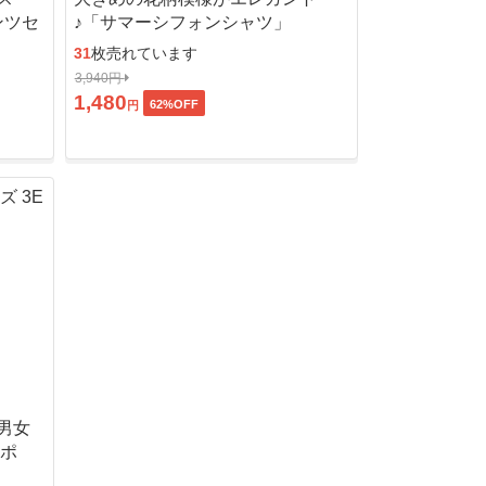
ンツセ
♪「サマーシフォンシャツ」
31
枚売れています
3,940円
1,480
62
%OFF
円
男女
ッポ