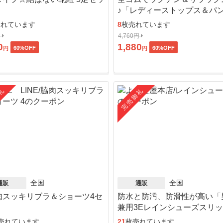
♪「レディーストップス＆パ
ット」
売れています
8
枚売れています
円
4,760円
0
1,880
60
%OFF
60
%OFF
円
円
礼
完売御礼
全国
全国
通販
通販
肉スッキリブラ＆ショーツ4セ
防水と防汚、防滑性が高い「
」
兼用3Eレインシューズスリ
ン」
売れています
21
枚売れています