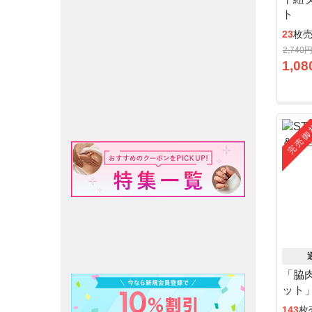
ト
23
枚
2,740
1,08
完売御
「脇
ット
143
枚