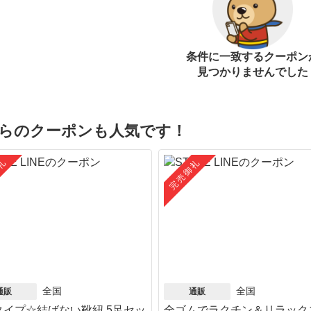
条件に一致するクーポン
見つかりませんでした
らのクーポンも人気です！
礼
完売御礼
全国
全国
通販
通販
タイプ☆結ばない靴紐 5足セッ
全ゴムでラクチン＆リラック