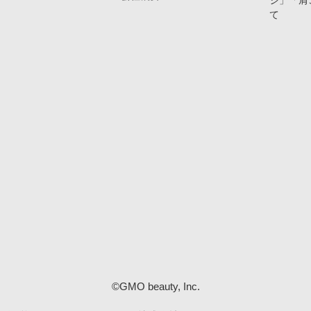
ジ」「肩
て
©GMO beauty, Inc.