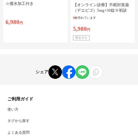
☆撥水加工付き
【オンライン診療】不眠対策薬
（デエビゴ）5mg×30錠※初診
料・送料込
8
枚売れています
6,980
円
5,980
円
男女ＯＫ
シェア
ご利用ガイド
使い方
タグから探す
よくある質問