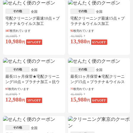
その他
その他
全国
全国
宅配クリーニング最速10点＋プ
宅配クリーニング最速15点＋プ
ラチナ＆ウイルス加工
ラチナ＆ウイルス加工
187
枚売れています
92
枚売れています
28,138円
40,788円
10,980
13,980
円
60
%OFF
円
65
%OFF
その他
その他
全国
全国
最長11ヶ月保管★宅配クリーニ
最長11ヶ月保管★宅配クリーニ
ング10点＋プラチナ加工＋抗ウ
ング15点＋プラチナ＆ウイルス
イルス加工
加工
97
枚売れています
77
枚売れています
31,878円
45,408円
12,980
15,980
円
59
%OFF
円
64
%OFF
その他
全国