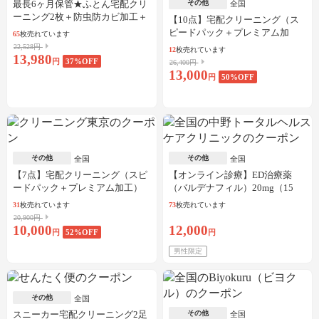
最長6ヶ月保管★ふとん宅配クリ
その他
全国
ーニング2枚＋防虫防カビ加工＋
【10点】宅配クリーニング（ス
しみ抜き
ピードパック＋プレミアム加
65
枚売れています
工）
22,528円
12
枚売れています
13,980
円
37
%OFF
26,400円
13,000
円
50
%OFF
その他
その他
全国
全国
【7点】宅配クリーニング（スピ
【オンライン診療】ED治療薬
ードパック＋プレミアム加工）
（バルデナフィル）20mg（15
錠）※初診料、送料込
31
枚売れています
73
枚売れています
20,900円
10,000
12,000
円
52
%OFF
円
男性限定
その他
全国
スニーカー宅配クリーニング2足
その他
全国