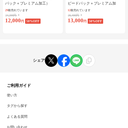
パック＋プレミアム加工）
ピードパック＋プレミアム加
工）
29
枚売れています
12
枚売れています
24,200円
26,400円
12,000
13,000
円
50
%OFF
円
50
%OFF
シェア
ご利用ガイド
使い方
タグから探す
よくある質問
お問い合わせ