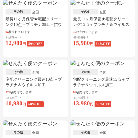
その他
その他
全国
全国
最長11ヶ月保管★宅配クリーニ
最長11ヶ月保管★宅配クリーニ
ング10点＋プラチナ加工＋抗ウ
ング15点＋プラチナ＆ウイルス
イルス加工
加工
94
枚売れています
75
枚売れています
31,878円
45,408円
12,980
15,980
円
59
%OFF
円
64
%OFF
その他
その他
全国
全国
宅配クリーニング最速10点＋プ
宅配クリーニング最速15点＋プ
ラチナ＆ウイルス加工
ラチナ＆ウイルス加工
179
枚売れています
86
枚売れています
28,138円
40,788円
10,980
13,980
円
60
%OFF
円
65
%OFF
その他
その他
全国
全国