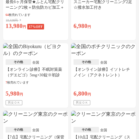
最長6ヶ月保管★ふとん宅配クリ
スニーカー宅配クリーニング2足
ーニング2枚＋防虫防カビ加工＋
☆撥水加工付き
しみ抜き
64
枚売れています
22,528円
13,980
6,980
円
37
%OFF
円
その他
その他
全国
全国
【オンライン診療】不眠対策薬
【オンライン診療】イソトレチ
（デエビゴ）5mg×30錠※初診
ノイン（アクネトレント）
料・送料込
10mg×1か月分※初診料・送料込
7
枚売れています
5,980
6,800
円
円
男女ＯＫ
男女ＯＫ
その他
その他
全国
全国
【7点】宅配クリーニング（保管
【10点】宅配クリーニング（ス