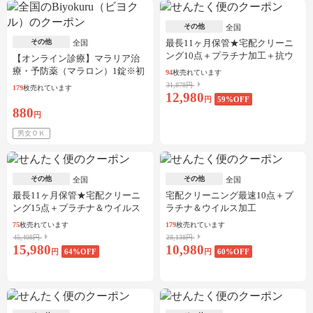
その他
全国
その他
最長11ヶ月保管★宅配クリーニ
全国
ング10点＋プラチナ加工＋抗ウ
【オンライン診療】マラリア治
イルス加工
療・予防薬（マラロン）1錠※初
94
枚売れています
診料・送料込／30枚可
31,878円
179
枚売れています
12,980
円
59
%OFF
880
円
男女ＯＫ
その他
その他
全国
全国
最長11ヶ月保管★宅配クリーニ
宅配クリーニング最速10点＋プ
ング15点＋プラチナ＆ウイルス
ラチナ＆ウイルス加工
加工
75
枚売れています
179
枚売れています
45,408円
28,138円
15,980
10,980
円
64
%OFF
円
60
%OFF