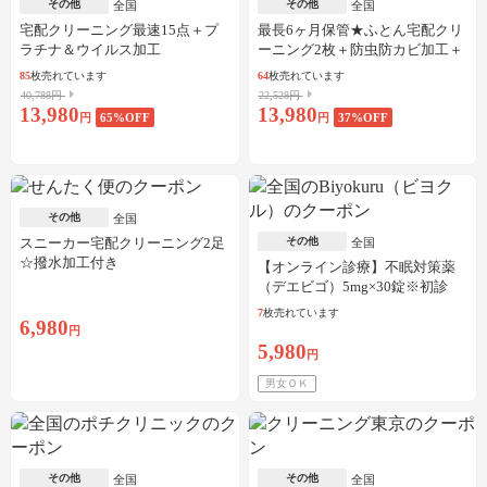
その他
その他
全国
全国
宅配クリーニング最速15点＋プ
最長6ヶ月保管★ふとん宅配クリ
ラチナ＆ウイルス加工
ーニング2枚＋防虫防カビ加工＋
しみ抜き
85
枚売れています
64
枚売れています
40,788円
22,528円
13,980
13,980
円
65
%OFF
円
37
%OFF
その他
全国
スニーカー宅配クリーニング2足
その他
全国
☆撥水加工付き
【オンライン診療】不眠対策薬
（デエビゴ）5mg×30錠※初診
料・送料込
7
枚売れています
6,980
円
5,980
円
男女ＯＫ
その他
その他
全国
全国