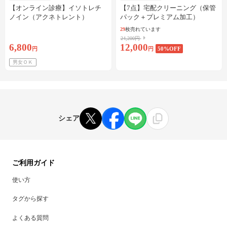
【オンライン診療】イソトレチ
【7点】宅配クリーニング（保管
ノイン（アクネトレント）
パック＋プレミアム加工）
10mg×1か月分※初診料・送料込
29
枚売れています
24,200円
6,800
12,000
円
円
50
%OFF
男女ＯＫ
シェア
ご利用ガイド
使い方
タグから探す
よくある質問