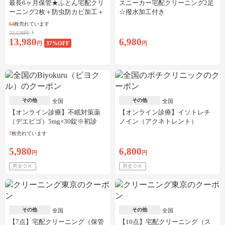
最長6ヶ月保管★ふとん宅配クリ
スニーカー宅配クリーニング2足
ーニング2枚＋防虫防カビ加工＋
☆撥水加工付き
しみ抜き
64
枚売れています
22,528円
13,980
6,980
円
37
%OFF
円
その他
その他
全国
全国
【オンライン診療】不眠対策薬
【オンライン診療】イソトレチ
（デエビゴ）5mg×30錠※初診
ノイン（アクネトレント）
料・送料込
10mg×1か月分※初診料・送料込
7
枚売れています
5,980
6,800
円
円
男女ＯＫ
男女ＯＫ
その他
その他
全国
全国
【7点】宅配クリーニング（保管
【10点】宅配クリーニング（ス