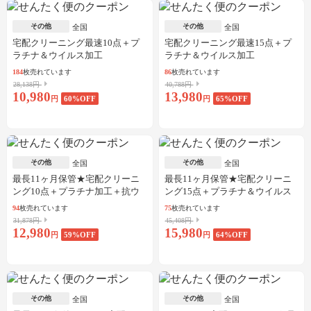
その他
その他
全国
全国
宅配クリーニング最速10点＋プ
宅配クリーニング最速15点＋プ
ラチナ＆ウイルス加工
ラチナ＆ウイルス加工
184
枚売れています
86
枚売れています
28,138円
40,788円
10,980
13,980
円
60
%OFF
円
65
%OFF
その他
その他
全国
全国
最長11ヶ月保管★宅配クリーニ
最長11ヶ月保管★宅配クリーニ
ング10点＋プラチナ加工＋抗ウ
ング15点＋プラチナ＆ウイルス
イルス加工
加工
94
枚売れています
75
枚売れています
31,878円
45,408円
12,980
15,980
円
59
%OFF
円
64
%OFF
その他
その他
全国
全国