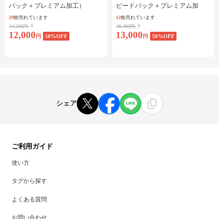
パック＋プレミアム加工）
ピードパック＋プレミアム加
工）
29
枚売れています
12
枚売れています
24,200円
26,400円
12,000
13,000
円
50
%OFF
円
50
%OFF
シェア
ご利用ガイド
使い方
タグから探す
よくある質問
お問い合わせ